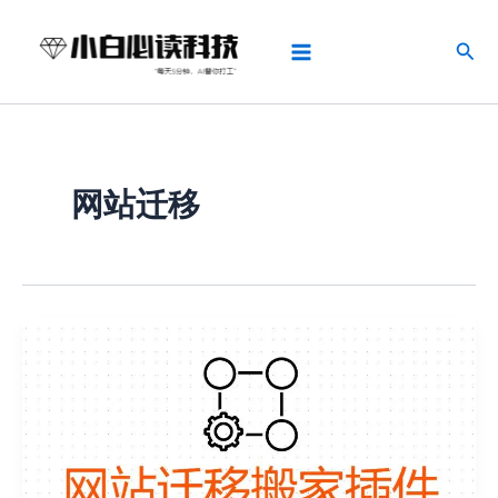
跳
Main
至
搜
Menu
内
索
容
网站迁移