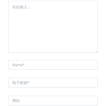
在
此
输
入...
Name*
电
子
邮
箱
网
*
站