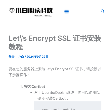
跳
Main
至
搜
Menu
内
索
容
Let\’s Encrypt SSL 证书安装
教程
作者：
小白
/
2024年9月29日
要在您的服务器上安装Let\’s Encrypt SSL证书，请按照以
下步骤操作：
安装Certbot
：
对于Ubuntu/Debian系统，您可以使用以
下命令安装Certbot：
sudo apt update
