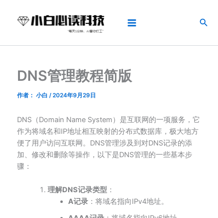
跳
Main
至
搜
Menu
内
索
容
DNS管理教程简版
作者：
小白
/
2024年9月29日
DNS（Domain Name System）是互联网的一项服务，它
作为将域名和IP地址相互映射的分布式数据库，极大地方
便了用户访问互联网。DNS管理涉及到对DNS记录的添
加、修改和删除等操作，以下是DNS管理的一些基本步
骤：
理解DNS记录类型
：
A记录
：将域名指向IPv4地址。
AAAA记录
：将域名指向IPv6地址。